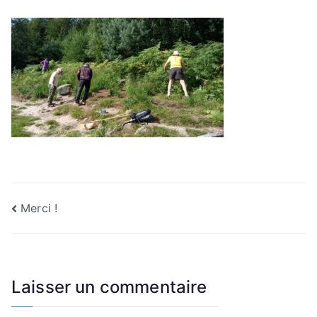
Navigation
Merci !
de
l’article
Laisser un commentaire