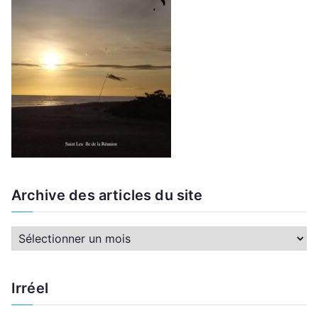
Archive des articles du site
A
r
c
Irréel
h
i