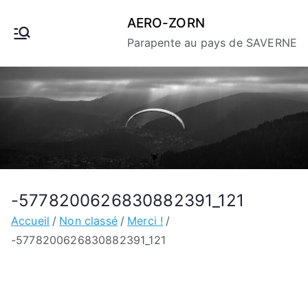
Aller
AERO-ZORN
au
Parapente au pays de SAVERNE
contenu
-5778200626830882391_121
Accueil
Non classé
Merci !
-5778200626830882391_121