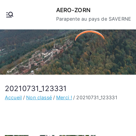
Aller
AERO-ZORN
au
Parapente au pays de SAVERNE
contenu
20210731_123331
Accueil
Non classé
Merci !
20210731_123331