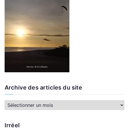
Archive des articles du site
A
r
c
Irréel
h