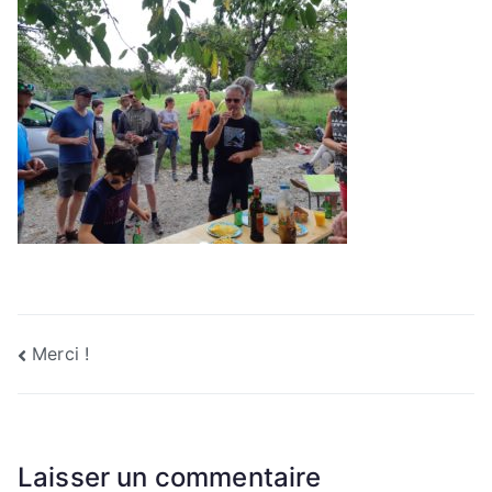
Navigation
Merci !
de
l’article
Laisser un commentaire