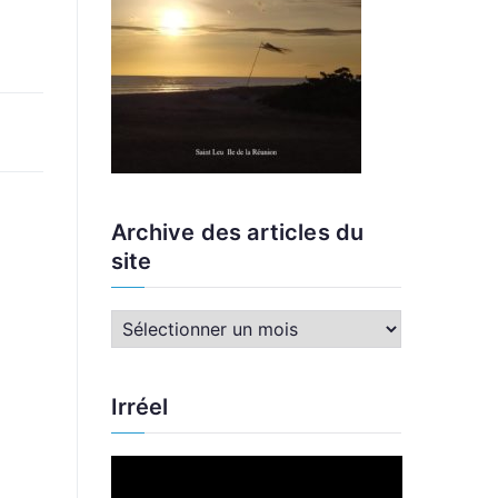
Archive des articles du
site
A
r
c
Irréel
h
i
L
v