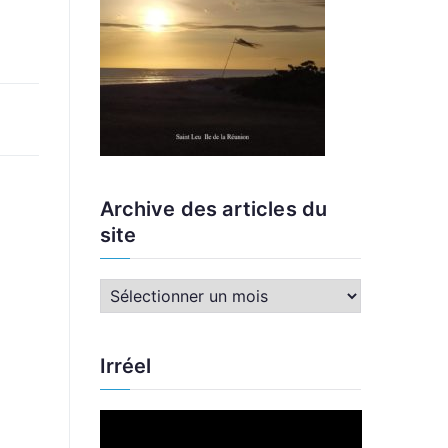
Archive des articles du
site
A
r
c
Irréel
h
i
L
v