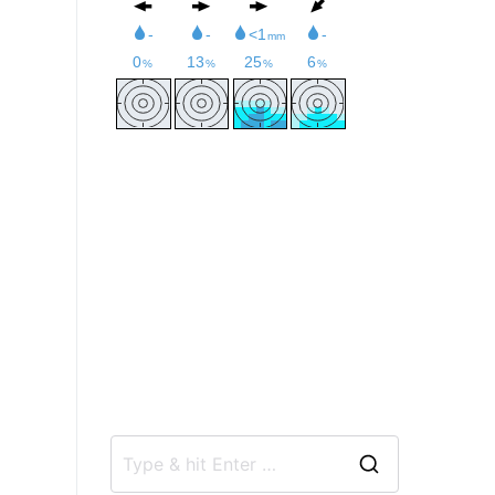
t
e
S