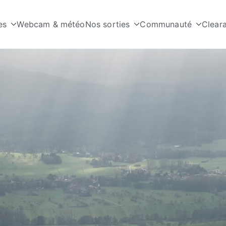
es
Webcam & météo
Nos sorties
Communauté
Clear