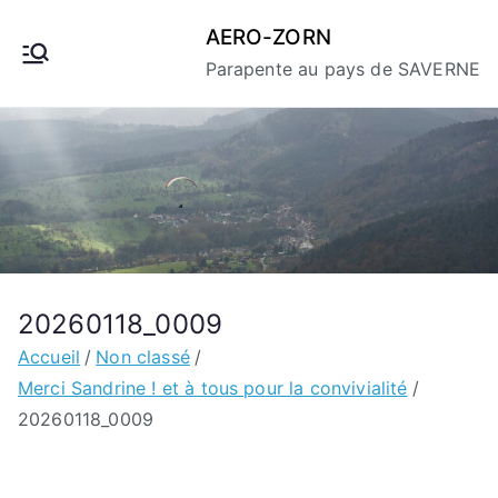
Aller
AERO-ZORN
au
Parapente au pays de SAVERNE
contenu
20260118_0009
Accueil
Non classé
Merci Sandrine ! et à tous pour la convivialité
20260118_0009