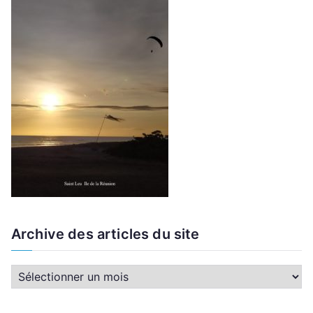
Archive des articles du site
A
r
c