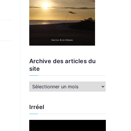
Archive des articles du
site
A
r
c
Irréel
h
i
L
v