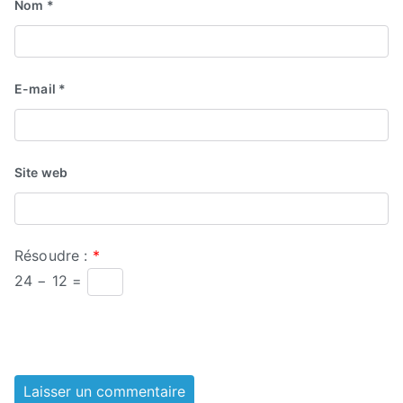
Nom
*
E-mail
*
Site web
Résoudre :
*
24 − 12 =