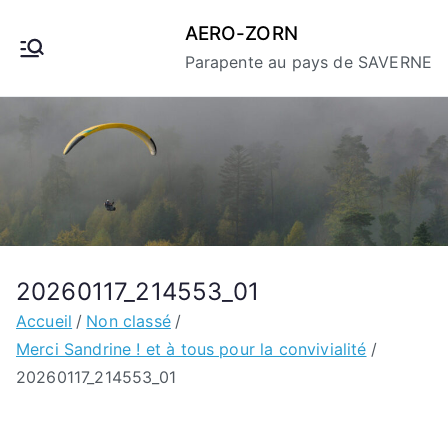
Aller
AERO-ZORN
au
Parapente au pays de SAVERNE
contenu
20260117_214553_01
Accueil
Non classé
Merci Sandrine ! et à tous pour la convivialité
20260117_214553_01