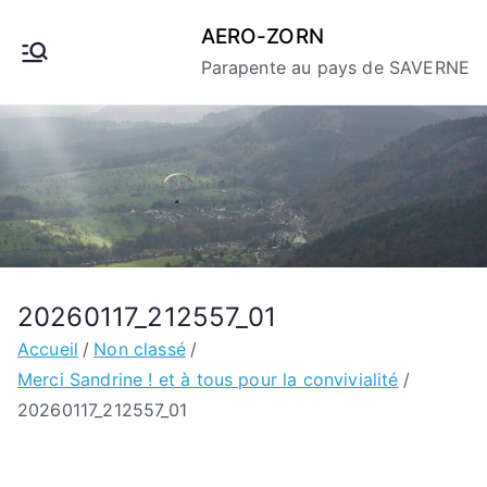
Aller
AERO-ZORN
au
Parapente au pays de SAVERNE
contenu
20260117_212557_01
Accueil
Non classé
Merci Sandrine ! et à tous pour la convivialité
20260117_212557_01