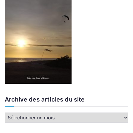
Archive des articles du site
A
r
c