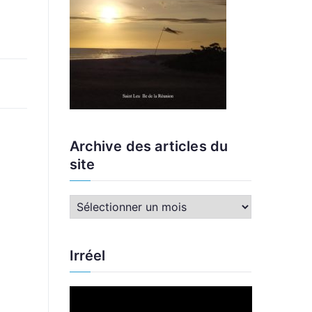
Archive des articles du
site
A
r
c
Irréel
h
i
L
v