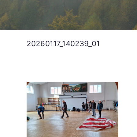
20260117_140239_01