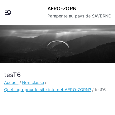
Aller
AERO-ZORN
au
Parapente au pays de SAVERNE
contenu
tesT6
Accueil
Non classé
Quel logo pour le site internet AERO-ZORN?
tesT6