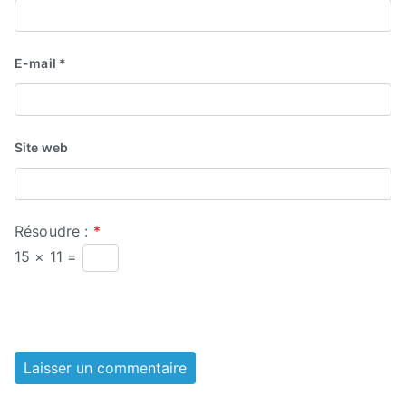
E-mail
*
Site web
Résoudre :
*
15 × 11 =