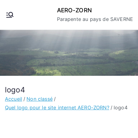
Aller
AERO-ZORN
au
Parapente au pays de SAVERNE
contenu
logo4
Accueil
Non classé
Quel logo pour le site internet AERO-ZORN?
logo4