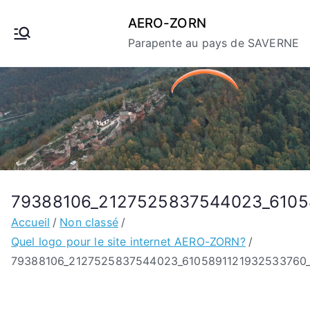
Aller
AERO-ZORN
au
Parapente au pays de SAVERNE
contenu
79388106_2127525837544023_6105
Accueil
Non classé
Quel logo pour le site internet AERO-ZORN?
79388106_2127525837544023_6105891121932533760