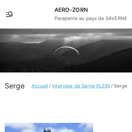
Aller
AERO-ZORN
au
Parapente au pays de SAVERNE
contenu
Serge
Accueil
Interview de Serge KLEIN
Serge