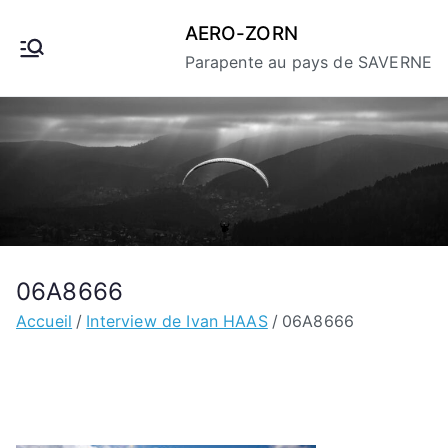
Aller
AERO-ZORN
au
Parapente au pays de SAVERNE
contenu
06A8666
Accueil
Interview de Ivan HAAS
06A8666