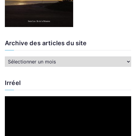
Archive des articles du site
A
r
c
Irréel
h
i
L
v
e
e
c
d
t
e
e