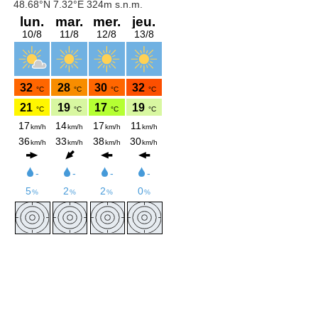
d
u
s
i
t
e