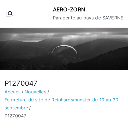
Aller
AERO-ZORN
au
Parapente au pays de SAVERNE
contenu
P1270047
Accueil
Nouvelles
Fermeture du site de Reinhardsmunster du 10 au 30
septembre
P1270047