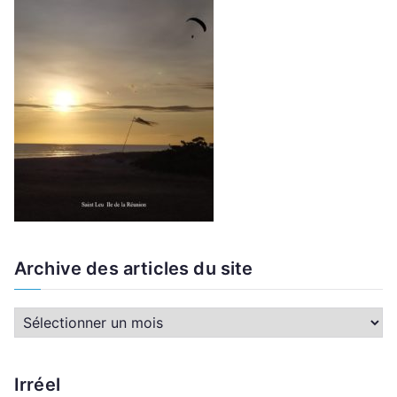
Archive des articles du site
A
r
c
Irréel
h