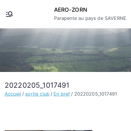
Aller
AERO-ZORN
au
Parapente au pays de SAVERNE
contenu
20220205_1017491
Accueil
sortie club
En bref
20220205_1017491