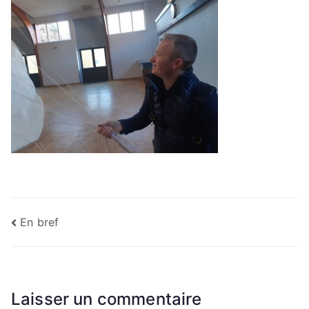
Navigation
En bref
de
l’article
Laisser un commentaire