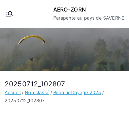
Aller
AERO-ZORN
au
Parapente au pays de SAVERNE
contenu
20250712_102807
Accueil
Non classé
Bilan nettoyage 2025
20250712_102807