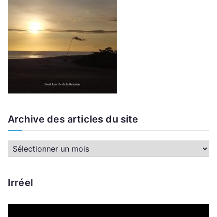
Archive des articles du site
A
r
c
Irréel
h
i
L
v