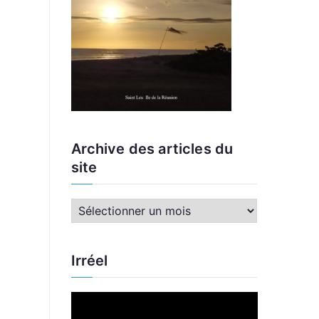
Archive des articles du
site
A
r
c
Irréel
h
i
L
v