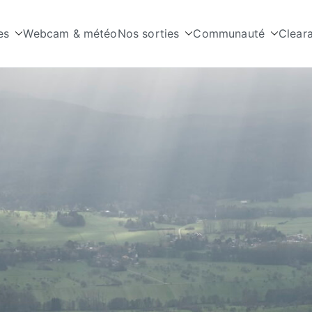
es
Webcam & météo
Nos sorties
Communauté
Clear