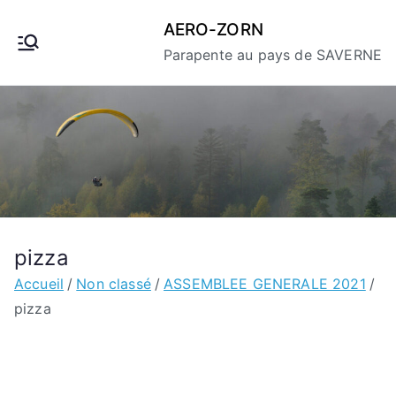
Aller
AERO-ZORN
au
Parapente au pays de SAVERNE
contenu
pizza
Accueil
Non classé
ASSEMBLEE GENERALE 2021
pizza