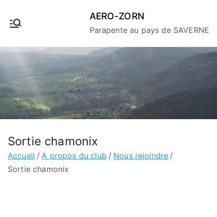
Aller
AERO-ZORN
au
Parapente au pays de SAVERNE
contenu
Sortie chamonix
Accueil
A propos du club
Nous rejoindre
Sortie chamonix