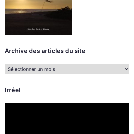
Archive des articles du site
A
r
c
Irréel
h
i
L
v
e
e
c
d
t