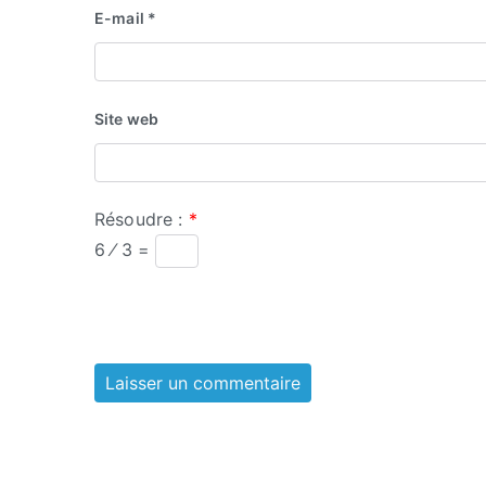
E-mail
*
Site web
Résoudre :
*
6 ⁄ 3 =