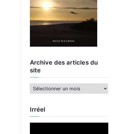
Archive des articles du
site
A
r
c
Irréel
h
i
L
v