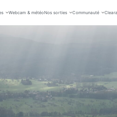
es
Webcam & météo
Nos sorties
Communauté
Clear