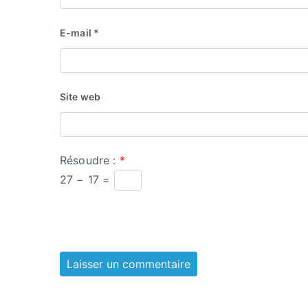
E-mail
*
Site web
Résoudre :
*
27 − 17 =