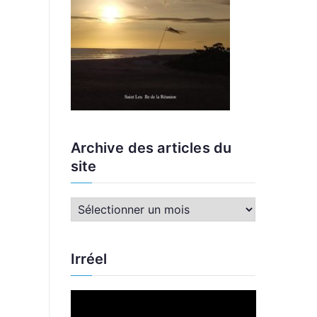
Archive des articles du
site
A
r
c
Irréel
h
i
L
v