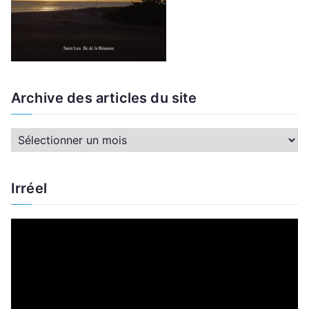
Archive des articles du site
A
r
c
Irréel
h
i
L
v
e
e
c
d
t
e
e