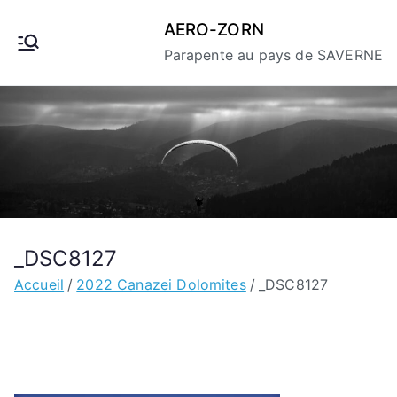
Aller
AERO-ZORN
au
Parapente au pays de SAVERNE
contenu
_DSC8127
Accueil
2022 Canazei Dolomites
_DSC8127