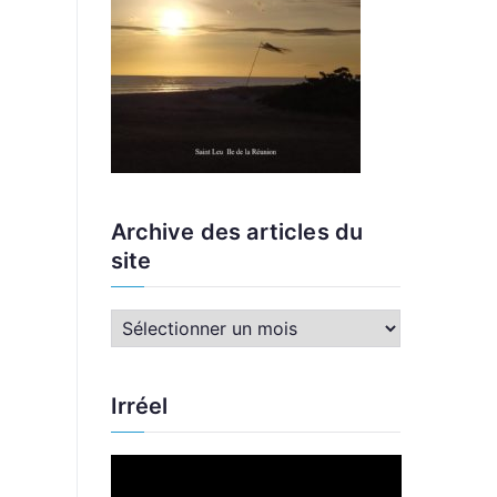
Archive des articles du
site
A
r
c
Irréel
h
i
L
v