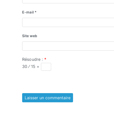
E-mail
*
Site web
Résoudre :
*
30 ⁄ 15 =