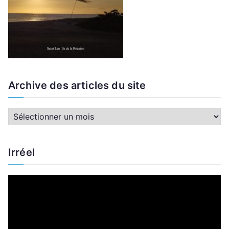
Archive des articles du site
A
r
c
Irréel
h
i
L
v
e
e
c
d
t