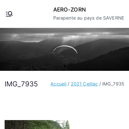
Aller
AERO-ZORN
au
Parapente au pays de SAVERNE
contenu
IMG_7935
Accueil
2021 Ceillac
IMG_7935