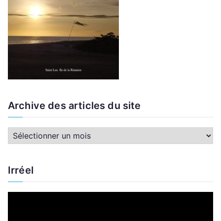
Archive des articles du site
A
r
c
Irréel
h
i
L
v
e
e